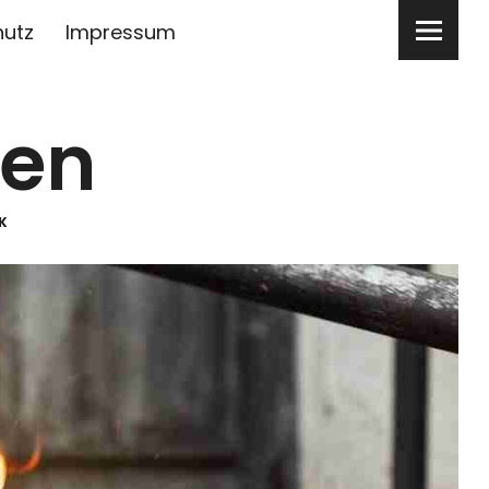
hutz
Impressum
ben
K