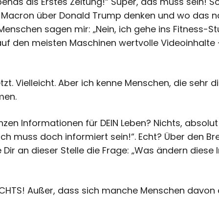
bends als Erstes Zeitung!“ Super, das muss sein! S
 Macron über Donald Trump denken und wo das n
Menschen sagen mir: „Nein, ich gehe ins Fitness-Stud
auf den meisten Maschinen wertvolle Videoinhalte
tzt. Vielleicht. Aber ich kenne Menschen, die sehr d
men.
zen Informationen für DEIN Leben? Nichts, absolut
ich muss doch informiert sein!“. Echt? Über den Bre
e Dir an dieser Stelle die Frage: „Was ändern dies
 NICHTS! Außer, dass sich manche Menschen davon