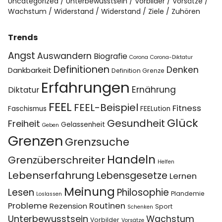
Uncategorized
Unterbewusstsein
Vorbilder
Vorsätze
Wachstum
Widerstand
Widerstand
Ziele
Zuhören
Trends
Angst
Auswandern
Biografie
Corona
Corona-Diktatur
Definitionen
Denken
Dankbarkeit
Definition Grenze
Erfahrungen
Ernährung
Diktatur
FEEL
FEEL-Beispiel
Fitness
Faschismus
FEELution
Glück
Gesundheit
Freiheit
Gelassenheit
Geben
Grenzen
Grenzsuche
Handeln
Grenzüberschreiter
Helfen
Lebenserfahrung
Lebensgesetze
Lernen
Meinung
Lesen
Philosophie
Plandemie
Loslassen
Probleme
Routinen
Rezension
Sport
Schenken
Unterbewusstsein
Wachstum
Vorbilder
Vorsätze