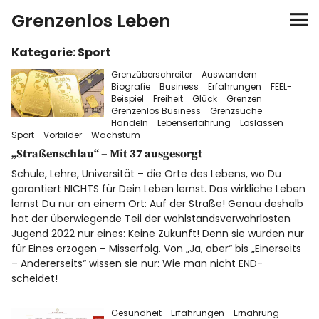
Grenzenlos Leben
Kategorie:
Sport
Startseite
Grenzüberschreiter
Auswandern
Biografie
Business
Erfahrungen
FEEL-
Autor
Beispiel
Freiheit
Glück
Grenzen
Grenzenlos Business
Grenzsuche
Handeln
Lebenserfahrung
Loslassen
FEEL-Konzept
Sport
Vorbilder
Wachstum
„Straßenschlau“ – Mit 37 ausgesorgt
FEELution
Schule, Lehre, Universität – die Orte des Lebens, wo Du
garantiert NICHTS für Dein Leben lernst. Das wirkliche Leben
lernst Du nur an einem Ort: Auf der Straße! Genau deshalb
Auswandern
hat der überwiegende Teil der wohlstandsverwahrlosten
Jugend 2022 nur eines: Keine Zukunft! Denn sie wurden nur
für Eines erzogen – Misserfolg. Von „Ja, aber“ bis „Einerseits
Shop
– Andererseits“ wissen sie nur: Wie man nicht END-
scheidet!
Newsletter
Gesundheit
Erfahrungen
Ernährung