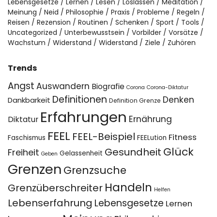
Lebensgesetze
Lernen
Lesen
Loslassen
Meditation
Meinung
Neid
Philosophie
Praxis
Probleme
Regeln
Reisen
Rezension
Routinen
Schenken
Sport
Tools
Uncategorized
Unterbewusstsein
Vorbilder
Vorsätze
Wachstum
Widerstand
Widerstand
Ziele
Zuhören
Trends
Angst
Auswandern
Biografie
Corona
Corona-Diktatur
Definitionen
Denken
Dankbarkeit
Definition Grenze
Erfahrungen
Ernährung
Diktatur
FEEL
FEEL-Beispiel
Fitness
Faschismus
FEELution
Glück
Gesundheit
Freiheit
Gelassenheit
Geben
Grenzen
Grenzsuche
Handeln
Grenzüberschreiter
Helfen
Lebenserfahrung
Lebensgesetze
Lernen