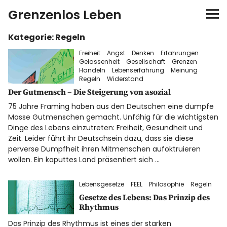
Grenzenlos Leben
Kategorie:
Regeln
Startseite
Freiheit
Angst
Denken
Erfahrungen
Gelassenheit
Gesellschaft
Grenzen
Autor
Handeln
Lebenserfahrung
Meinung
Regeln
Widerstand
Der Gutmensch – Die Steigerung von asozial
FEEL-Konzept
75 Jahre Framing haben aus den Deutschen eine dumpfe
Masse Gutmenschen gemacht. Unfähig für die wichtigsten
FEELution
Dinge des Lebens einzutreten: Freiheit, Gesundheit und
Zeit. Leider führt ihr Deutschsein dazu, dass sie diese
perverse Dumpfheit ihren Mitmenschen aufoktruieren
Auswandern
wollen. Ein kaputtes Land präsentiert sich …
Shop
Lebensgesetze
FEEL
Philosophie
Regeln
Gesetze des Lebens: Das Prinzip des
Newsletter
Rhythmus
Das Prinzip des Rhythmus ist eines der starken