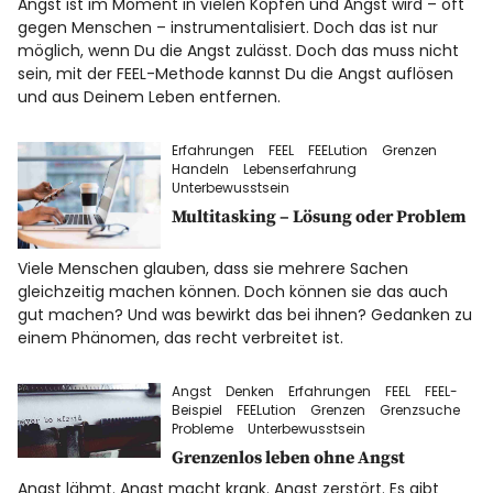
Angst ist im Moment in vielen Köpfen und Angst wird – oft
Datenschutz
gegen Menschen – instrumentalisiert. Doch das ist nur
möglich, wenn Du die Angst zulässt. Doch das muss nicht
sein, mit der FEEL-Methode kannst Du die Angst auflösen
Impressum
und aus Deinem Leben entfernen.
Erfahrungen
FEEL
FEELution
Grenzen
Info
Handeln
Lebenserfahrung
Unterbewusstsein
Multitasking – Lösung oder Problem
Viele Menschen glauben, dass sie mehrere Sachen
gleichzeitig machen können. Doch können sie das auch
gut machen? Und was bewirkt das bei ihnen? Gedanken zu
einem Phänomen, das recht verbreitet ist.
Angst
Denken
Erfahrungen
FEEL
FEEL-
Beispiel
FEELution
Grenzen
Grenzsuche
Probleme
Unterbewusstsein
Grenzenlos leben ohne Angst
Angst lähmt. Angst macht krank. Angst zerstört. Es gibt