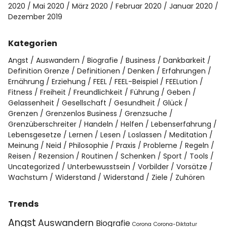
2020
Mai 2020
März 2020
Februar 2020
Januar 2020
Dezember 2019
Kategorien
Angst
Auswandern
Biografie
Business
Dankbarkeit
Definition Grenze
Definitionen
Denken
Erfahrungen
Ernährung
Erziehung
FEEL
FEEL-Beispiel
FEELution
Fitness
Freiheit
Freundlichkeit
Führung
Geben
Gelassenheit
Gesellschaft
Gesundheit
Glück
Grenzen
Grenzenlos Business
Grenzsuche
Grenzüberschreiter
Handeln
Helfen
Lebenserfahrung
Lebensgesetze
Lernen
Lesen
Loslassen
Meditation
Meinung
Neid
Philosophie
Praxis
Probleme
Regeln
Reisen
Rezension
Routinen
Schenken
Sport
Tools
Uncategorized
Unterbewusstsein
Vorbilder
Vorsätze
Wachstum
Widerstand
Widerstand
Ziele
Zuhören
Trends
Angst
Auswandern
Biografie
Corona
Corona-Diktatur