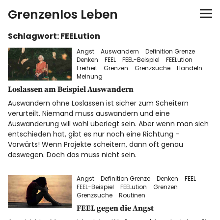
Grenzenlos Leben
Schlagwort:
FEELution
Startseite
Angst
Auswandern
Definition Grenze
Denken
FEEL
FEEL-Beispiel
FEELution
Autor
Freiheit
Grenzen
Grenzsuche
Handeln
Meinung
Loslassen am Beispiel Auswandern
FEEL-Konzept
Auswandern ohne Loslassen ist sicher zum Scheitern
verurteilt. Niemand muss auswandern und eine
FEELution
Auswanderung will wohl überlegt sein. Aber wenn man sich
entschieden hat, gibt es nur noch eine Richtung –
Vorwärts! Wenn Projekte scheitern, dann oft genau
Auswandern
deswegen. Doch das muss nicht sein.
Shop
Angst
Definition Grenze
Denken
FEEL
FEEL-Beispiel
FEELution
Grenzen
Grenzsuche
Routinen
Newsletter
FEEL gegen die Angst