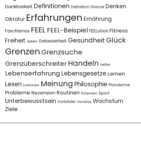
Definitionen
Denken
Dankbarkeit
Definition Grenze
Erfahrungen
Ernährung
Diktatur
FEEL
FEEL-Beispiel
Fitness
Faschismus
FEELution
Glück
Gesundheit
Freiheit
Gelassenheit
Geben
Grenzen
Grenzsuche
Handeln
Grenzüberschreiter
Helfen
Lebenserfahrung
Lebensgesetze
Lernen
Meinung
Lesen
Philosophie
Plandemie
Loslassen
Probleme
Routinen
Rezension
Sport
Schenken
Unterbewusstsein
Wachstum
Vorbilder
Vorsätze
Ziele