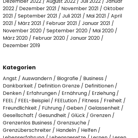
Dezember 2022
August 2022
Juli 2022
Januar
2022
Dezember 2021
November 2021
Oktober
2021
September 2021
Juli 2021
Mai 2021
April
2021
März 2021
Februar 2021
Januar 2021
November 2020
September 2020
Mai 2020
März 2020
Februar 2020
Januar 2020
Dezember 2019
Kategorien
Angst
Auswandern
Biografie
Business
Dankbarkeit
Definition Grenze
Definitionen
Denken
Erfahrungen
Ernährung
Erziehung
FEEL
FEEL-Beispiel
FEELution
Fitness
Freiheit
Freundlichkeit
Führung
Geben
Gelassenheit
Gesellschaft
Gesundheit
Glück
Grenzen
Grenzenlos Business
Grenzsuche
Grenzüberschreiter
Handeln
Helfen
Lebenserfahrung
Lebensgesetze
Lernen
Lesen