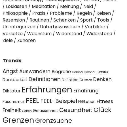
Loslassen
Meditation
Meinung
Neid
Philosophie
Praxis
Probleme
Regeln
Reisen
Rezension
Routinen
Schenken
Sport
Tools
Uncategorized
Unterbewusstsein
Vorbilder
Vorsätze
Wachstum
Widerstand
Widerstand
Ziele
Zuhören
Trends
Angst
Auswandern
Biografie
Corona
Corona-Diktatur
Definitionen
Denken
Dankbarkeit
Definition Grenze
Erfahrungen
Ernährung
Diktatur
FEEL
FEEL-Beispiel
Fitness
Faschismus
FEELution
Glück
Gesundheit
Freiheit
Gelassenheit
Geben
Grenzen
Grenzsuche