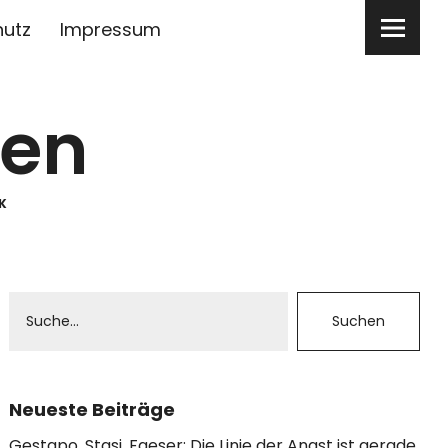
hutz
Impressum
ben
K
Neueste Beiträge
Gestapo, Stasi, Faeser: Die Linie der Angst ist gerade