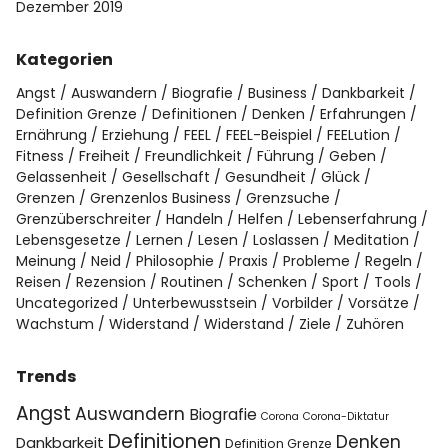
Dezember 2019
Kategorien
Angst
Auswandern
Biografie
Business
Dankbarkeit
Definition Grenze
Definitionen
Denken
Erfahrungen
Ernährung
Erziehung
FEEL
FEEL-Beispiel
FEELution
Fitness
Freiheit
Freundlichkeit
Führung
Geben
Gelassenheit
Gesellschaft
Gesundheit
Glück
Grenzen
Grenzenlos Business
Grenzsuche
Grenzüberschreiter
Handeln
Helfen
Lebenserfahrung
Lebensgesetze
Lernen
Lesen
Loslassen
Meditation
Meinung
Neid
Philosophie
Praxis
Probleme
Regeln
Reisen
Rezension
Routinen
Schenken
Sport
Tools
Uncategorized
Unterbewusstsein
Vorbilder
Vorsätze
Wachstum
Widerstand
Widerstand
Ziele
Zuhören
Trends
Angst
Auswandern
Biografie
Corona
Corona-Diktatur
Definitionen
Denken
Dankbarkeit
Definition Grenze