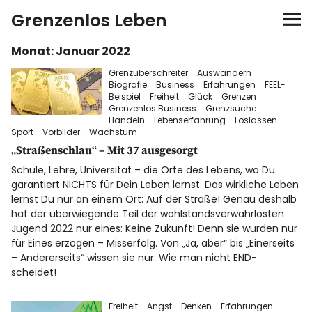
Grenzenlos Leben
Monat:
Januar 2022
Startseite
Grenzüberschreiter
Auswandern
Biografie
Business
Erfahrungen
FEEL-
Autor
Beispiel
Freiheit
Glück
Grenzen
Grenzenlos Business
Grenzsuche
Handeln
Lebenserfahrung
Loslassen
FEEL-Konzept
Sport
Vorbilder
Wachstum
„Straßenschlau“ – Mit 37 ausgesorgt
FEELution
Schule, Lehre, Universität – die Orte des Lebens, wo Du
garantiert NICHTS für Dein Leben lernst. Das wirkliche Leben
lernst Du nur an einem Ort: Auf der Straße! Genau deshalb
Auswandern
hat der überwiegende Teil der wohlstandsverwahrlosten
Jugend 2022 nur eines: Keine Zukunft! Denn sie wurden nur
für Eines erzogen – Misserfolg. Von „Ja, aber“ bis „Einerseits
Shop
– Andererseits“ wissen sie nur: Wie man nicht END-
scheidet!
Newsletter
Freiheit
Angst
Denken
Erfahrungen