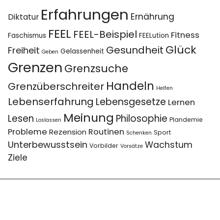
Erfahrungen
Ernährung
Diktatur
FEEL
FEEL-Beispiel
Fitness
Faschismus
FEELution
Glück
Gesundheit
Freiheit
Gelassenheit
Geben
Grenzen
Grenzsuche
Handeln
Grenzüberschreiter
Helfen
Lebenserfahrung
Lebensgesetze
Lernen
Meinung
Lesen
Philosophie
Plandemie
Loslassen
Probleme
Routinen
Rezension
Sport
Schenken
Unterbewusstsein
Wachstum
Vorbilder
Vorsätze
Ziele