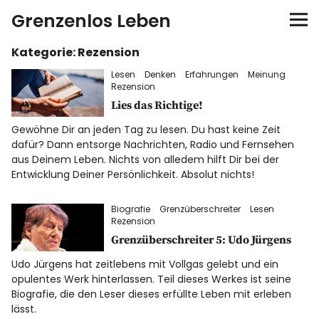
Grenzenlos Leben
Kategorie:
Rezension
Startseite
Lesen
Denken
Erfahrungen
Meinung
Rezension
Autor
Lies das Richtige!
Gewöhne Dir an jeden Tag zu lesen. Du hast keine Zeit
FEEL-Konzept
dafür? Dann entsorge Nachrichten, Radio und Fernsehen
aus Deinem Leben. Nichts von alledem hilft Dir bei der
FEELution
Entwicklung Deiner Persönlichkeit. Absolut nichts!
Biografie
Grenzüberschreiter
Lesen
Auswandern
Rezension
Grenzüberschreiter 5: Udo Jürgens
Shop
Udo Jürgens hat zeitlebens mit Vollgas gelebt und ein
opulentes Werk hinterlassen. Teil dieses Werkes ist seine
Newsletter
Biografie, die den Leser dieses erfüllte Leben mit erleben
lässt.