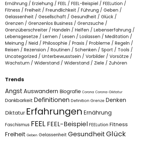
Ernährung
Erziehung
FEEL
FEEL-Beispiel
FEELution
Fitness
Freiheit
Freundlichkeit
Führung
Geben
Gelassenheit
Gesellschaft
Gesundheit
Glück
Grenzen
Grenzenlos Business
Grenzsuche
Grenzüberschreiter
Handeln
Helfen
Lebenserfahrung
Lebensgesetze
Lernen
Lesen
Loslassen
Meditation
Meinung
Neid
Philosophie
Praxis
Probleme
Regeln
Reisen
Rezension
Routinen
Schenken
Sport
Tools
Uncategorized
Unterbewusstsein
Vorbilder
Vorsätze
Wachstum
Widerstand
Widerstand
Ziele
Zuhören
Trends
Angst
Auswandern
Biografie
Corona
Corona-Diktatur
Definitionen
Denken
Dankbarkeit
Definition Grenze
Erfahrungen
Ernährung
Diktatur
FEEL
FEEL-Beispiel
Fitness
Faschismus
FEELution
Glück
Gesundheit
Freiheit
Gelassenheit
Geben