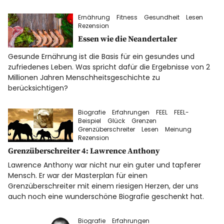
Datenschutz
Ernährung
Fitness
Gesundheit
Lesen
Rezension
Impressum
Essen wie die Neandertaler
Gesunde Ernährung ist die Basis für ein gesundes und
zufriedenes Leben. Was spricht dafür die Ergebnisse von 2
Info
Millionen Jahren Menschheitsgeschichte zu
berücksichtigen?
Biografie
Erfahrungen
FEEL
FEEL-
Beispiel
Glück
Grenzen
Grenzüberschreiter
Lesen
Meinung
Rezension
Grenzüberschreiter 4: Lawrence Anthony
Lawrence Anthony war nicht nur ein guter und tapferer
Mensch. Er war der Masterplan für einen
Grenzüberschreiter mit einem riesigen Herzen, der uns
auch noch eine wunderschöne Biografie geschenkt hat.
Biografie
Erfahrungen