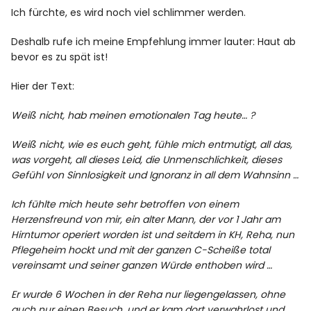
Datenschutz
Ich fürchte, es wird noch viel schlimmer werden.
Deshalb rufe ich meine Empfehlung immer lauter: Haut ab
Impressum
bevor es zu spät ist!
Hier der Text:
Info
Weiß nicht, hab meinen emotionalen Tag heute… ?
Weiß nicht, wie es euch geht, fühle mich entmutigt, all das,
was vorgeht, all dieses Leid, die Unmenschlichkeit, dieses
Gefühl von Sinnlosigkeit und Ignoranz in all dem Wahnsinn …
Ich fühlte mich heute sehr betroffen von einem
Herzensfreund von mir, ein alter Mann, der vor 1 Jahr am
Hirntumor operiert worden ist und seitdem in KH, Reha, nun
Pflegeheim hockt und mit der ganzen C-Scheiße total
vereinsamt und seiner ganzen Würde enthoben wird …
Er wurde 6 Wochen in der Reha nur liegengelassen, ohne
auch nur einen Besuch, und er kam dort verwahrlost und