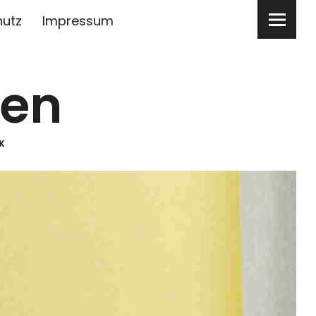
hutz
Impressum
ben
K