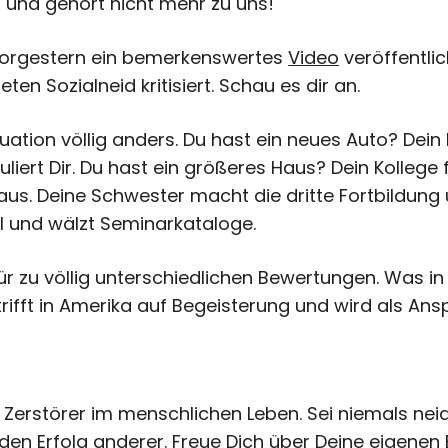
 und gehört nicht mehr zu uns!
 vorgestern ein bemerkenswertes
Video
veröffentlic
ten Sozialneid kritisiert. Schau es dir an.
ituation völlig anders. Du hast ein neues Auto? D
uliert Dir. Du hast ein größeres Haus? Dein Kollege 
 Haus. Deine Schwester macht die dritte Fortbildung 
ll und wälzt Seminarkataloge.
ür zu völlig unterschiedlichen Bewertungen. Was i
 trifft in Amerika auf Begeisterung und wird als 
n Zerstörer im menschlichen Leben. Sei niemals neid
den Erfolg anderer. Freue Dich über Deine eigenen 