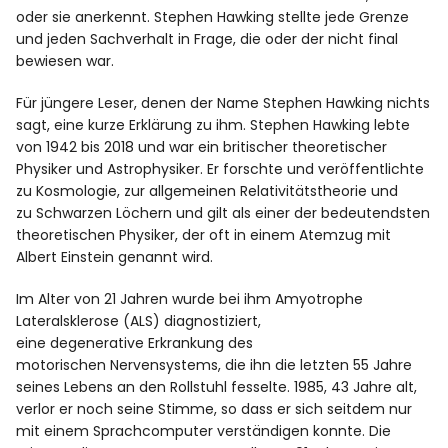
Datenschutz
oder sie anerkennt. Stephen Hawking stellte jede Grenze
und jeden Sachverhalt in Frage, die oder der nicht final
bewiesen war.
Impressum
Für jüngere Leser, denen der Name Stephen Hawking nichts
sagt, eine kurze Erklärung zu ihm. Stephen Hawking lebte
von 1942 bis 2018 und war ein britischer theoretischer
Info
Physiker und Astrophysiker. Er forschte und veröffentlichte
zu Kosmologie, zur allgemeinen Relativitätstheorie und
zu Schwarzen Löchern und gilt als einer der bedeutendsten
theoretischen Physiker, der oft in einem Atemzug mit
Albert Einstein genannt wird.
Im Alter von 21 Jahren wurde bei ihm Amyotrophe
Lateralsklerose (ALS) diagnostiziert,
eine degenerative Erkrankung des
motorischen Nervensystems, die ihn die letzten 55 Jahre
seines Lebens an den Rollstuhl fesselte. 1985, 43 Jahre alt,
verlor er noch seine Stimme, so dass er sich seitdem nur
mit einem Sprachcomputer verständigen konnte. Die