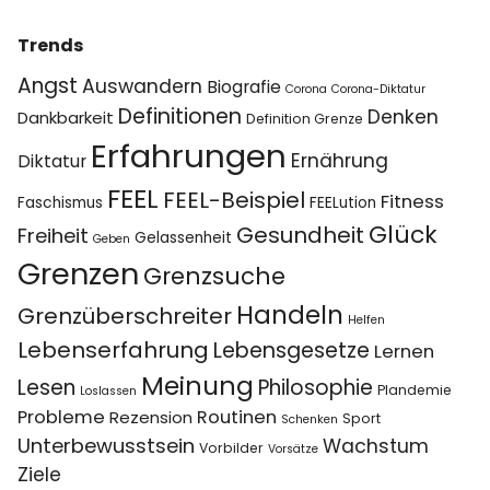
Trends
Angst
Auswandern
Biografie
Corona
Corona-Diktatur
Definitionen
Denken
Dankbarkeit
Definition Grenze
Erfahrungen
Ernährung
Diktatur
FEEL
FEEL-Beispiel
Fitness
Faschismus
FEELution
Glück
Gesundheit
Freiheit
Gelassenheit
Geben
Grenzen
Grenzsuche
Handeln
Grenzüberschreiter
Helfen
Lebenserfahrung
Lebensgesetze
Lernen
Meinung
Lesen
Philosophie
Plandemie
Loslassen
Probleme
Routinen
Rezension
Sport
Schenken
Unterbewusstsein
Wachstum
Vorbilder
Vorsätze
Ziele