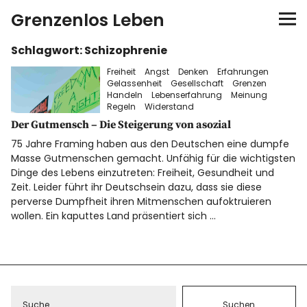
Grenzenlos Leben
Schlagwort:
Schizophrenie
Startseite
Freiheit
Angst
Denken
Erfahrungen
Gelassenheit
Gesellschaft
Grenzen
Autor
Handeln
Lebenserfahrung
Meinung
Regeln
Widerstand
Der Gutmensch – Die Steigerung von asozial
FEEL-Konzept
75 Jahre Framing haben aus den Deutschen eine dumpfe
Masse Gutmenschen gemacht. Unfähig für die wichtigsten
FEELution
Dinge des Lebens einzutreten: Freiheit, Gesundheit und
Zeit. Leider führt ihr Deutschsein dazu, dass sie diese
perverse Dumpfheit ihren Mitmenschen aufoktruieren
Auswandern
wollen. Ein kaputtes Land präsentiert sich …
Shop
Newsletter