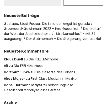
Datenschutz
Neueste Beiträge
Impressum
Gestapo, Stasi, Faeser: Die Linie der Angst ist gerade
Greencard-Gewinnerin 2022 – Ihre Gedanken
Die „Kultur“
der Welt der Arschkriecher …
„Straßenschlau“ – Mit 37
Info
ausgesorgt
Der Gutmensch – Die Steigerung von asozial
Neueste Kommentare
Klaus Duell
zu
Die FEEL-Methode
Ali
zu
Die FEEL-Methode
Hartmut Funke
zu
Die Gesetze des Lebens
Akos Majzer
zu
First Class Medizin in Mexiko
Hans-Hermann Mayer
zu
Schonungslose
Gesellschaftsanalyse eines Arztes
Archiv