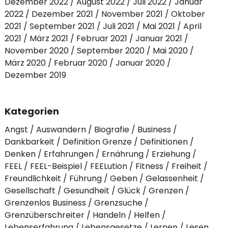
Dezember 2022
August 2022
Juli 2022
Januar
2022
Dezember 2021
November 2021
Oktober
2021
September 2021
Juli 2021
Mai 2021
April
2021
März 2021
Februar 2021
Januar 2021
November 2020
September 2020
Mai 2020
März 2020
Februar 2020
Januar 2020
Dezember 2019
Kategorien
Angst
Auswandern
Biografie
Business
Dankbarkeit
Definition Grenze
Definitionen
Denken
Erfahrungen
Ernährung
Erziehung
FEEL
FEEL-Beispiel
FEELution
Fitness
Freiheit
Freundlichkeit
Führung
Geben
Gelassenheit
Gesellschaft
Gesundheit
Glück
Grenzen
Grenzenlos Business
Grenzsuche
Grenzüberschreiter
Handeln
Helfen
Lebenserfahrung
Lebensgesetze
Lernen
Lesen