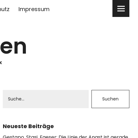
hutz
Impressum
ben
K
Neueste Beiträge
Gestapo, Stasi, Faeser: Die Linie der Angst ist gerade