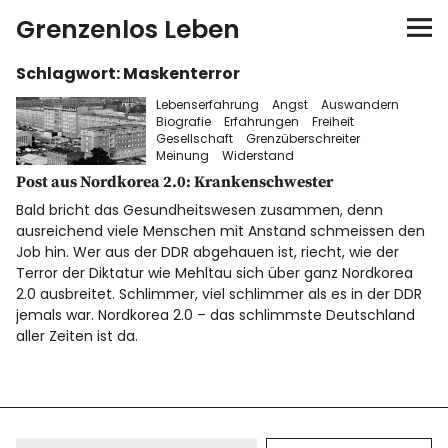
Grenzenlos Leben
Schlagwort:
Maskenterror
Startseite
Lebenserfahrung
Angst
Auswandern
Biografie
Erfahrungen
Freiheit
Autor
Gesellschaft
Grenzüberschreiter
Meinung
Widerstand
Post aus Nordkorea 2.0: Krankenschwester
FEEL-Konzept
Bald bricht das Gesundheitswesen zusammen, denn
ausreichend viele Menschen mit Anstand schmeissen den
FEELution
Job hin. Wer aus der DDR abgehauen ist, riecht, wie der
Terror der Diktatur wie Mehltau sich über ganz Nordkorea
2.0 ausbreitet. Schlimmer, viel schlimmer als es in der DDR
Auswandern
jemals war. Nordkorea 2.0 – das schlimmste Deutschland
aller Zeiten ist da.
Shop
Newsletter