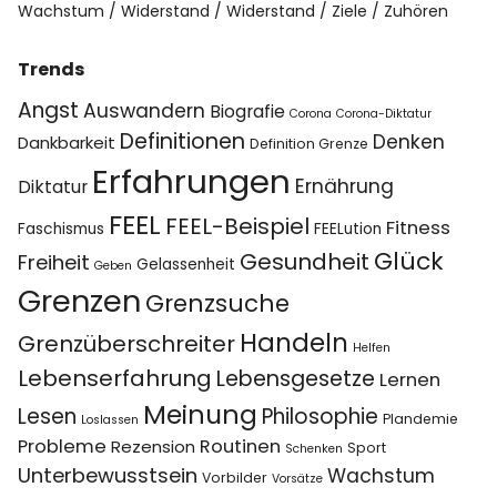
Wachstum
Widerstand
Widerstand
Ziele
Zuhören
Trends
Angst
Auswandern
Biografie
Corona
Corona-Diktatur
Definitionen
Denken
Dankbarkeit
Definition Grenze
Erfahrungen
Ernährung
Diktatur
FEEL
FEEL-Beispiel
Fitness
Faschismus
FEELution
Glück
Gesundheit
Freiheit
Gelassenheit
Geben
Grenzen
Grenzsuche
Handeln
Grenzüberschreiter
Helfen
Lebenserfahrung
Lebensgesetze
Lernen
Meinung
Lesen
Philosophie
Plandemie
Loslassen
Probleme
Routinen
Rezension
Sport
Schenken
Unterbewusstsein
Wachstum
Vorbilder
Vorsätze