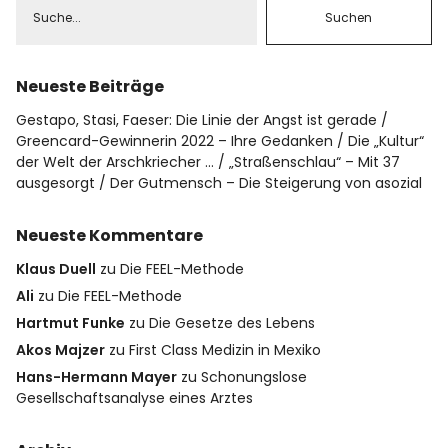
Datenschutz
Impressum
Neueste Beiträge
Gestapo, Stasi, Faeser: Die Linie der Angst ist gerade
Greencard-Gewinnerin 2022 – Ihre Gedanken
Die „Kultur“
Info
der Welt der Arschkriecher …
„Straßenschlau“ – Mit 37
ausgesorgt
Der Gutmensch – Die Steigerung von asozial
Neueste Kommentare
Klaus Duell
zu
Die FEEL-Methode
Ali
zu
Die FEEL-Methode
Hartmut Funke
zu
Die Gesetze des Lebens
Akos Majzer
zu
First Class Medizin in Mexiko
Hans-Hermann Mayer
zu
Schonungslose
Gesellschaftsanalyse eines Arztes