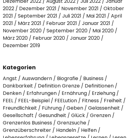
Dezember 2022
August 2022
Juli 2022
Januar
2022
Dezember 2021
November 2021
Oktober
2021
September 2021
Juli 2021
Mai 2021
April
2021
März 2021
Februar 2021
Januar 2021
November 2020
September 2020
Mai 2020
März 2020
Februar 2020
Januar 2020
Dezember 2019
Kategorien
Angst
Auswandern
Biografie
Business
Dankbarkeit
Definition Grenze
Definitionen
Denken
Erfahrungen
Ernährung
Erziehung
FEEL
FEEL-Beispiel
FEELution
Fitness
Freiheit
Freundlichkeit
Führung
Geben
Gelassenheit
Gesellschaft
Gesundheit
Glück
Grenzen
Grenzenlos Business
Grenzsuche
Grenzüberschreiter
Handeln
Helfen
Lebenserfahrung
Lebensgesetze
Lernen
Lesen