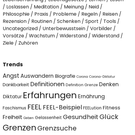
Loslassen
Meditation
Meinung
Neid
Philosophie
Praxis
Probleme
Regeln
Reisen
Rezension
Routinen
Schenken
Sport
Tools
Uncategorized
Unterbewusstsein
Vorbilder
Vorsätze
Wachstum
Widerstand
Widerstand
Ziele
Zuhören
Trends
Angst
Auswandern
Biografie
Corona
Corona-Diktatur
Definitionen
Denken
Dankbarkeit
Definition Grenze
Erfahrungen
Ernährung
Diktatur
FEEL
FEEL-Beispiel
Fitness
Faschismus
FEELution
Glück
Gesundheit
Freiheit
Gelassenheit
Geben
Grenzen
Grenzsuche