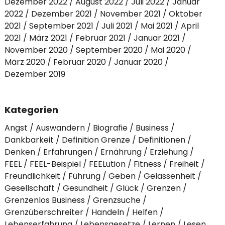
Dezember 2022
August 2022
Juli 2022
Januar
2022
Dezember 2021
November 2021
Oktober
2021
September 2021
Juli 2021
Mai 2021
April
2021
März 2021
Februar 2021
Januar 2021
November 2020
September 2020
Mai 2020
März 2020
Februar 2020
Januar 2020
Dezember 2019
Kategorien
Angst
Auswandern
Biografie
Business
Dankbarkeit
Definition Grenze
Definitionen
Denken
Erfahrungen
Ernährung
Erziehung
FEEL
FEEL-Beispiel
FEELution
Fitness
Freiheit
Freundlichkeit
Führung
Geben
Gelassenheit
Gesellschaft
Gesundheit
Glück
Grenzen
Grenzenlos Business
Grenzsuche
Grenzüberschreiter
Handeln
Helfen
Lebenserfahrung
Lebensgesetze
Lernen
Lesen