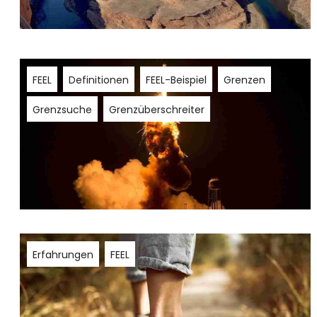
FEEL
Definitionen
FEEL-Beispiel
Grenzen
Grenzsuche
Grenzüberschreiter
Erfahrungen
FEEL