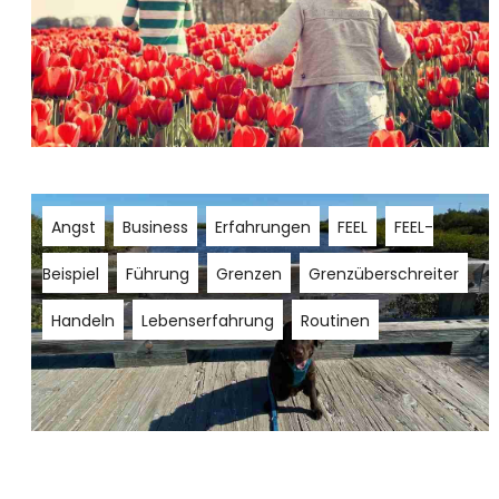
Angst
Business
Erfahrungen
FEEL
FEEL-
Beispiel
Führung
Grenzen
Grenzüberschreiter
Handeln
Lebenserfahrung
Routinen