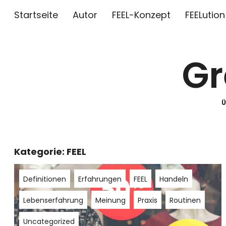
Startseite
Autor
FEEL-Konzept
FEELution
Gr
Kategorie:
FEEL
Definitionen
Erfahrungen
FEEL
Handeln
Lebenserfahrung
Meinung
Praxis
Routinen
Uncategorized