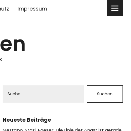
hutz
Impressum
ben
K
Neueste Beiträge
Gestapo, Stasi, Faeser: Die Linie der Angst ist gerade