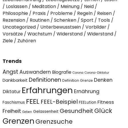
Loslassen
Meditation
Meinung
Neid
Philosophie
Praxis
Probleme
Regeln
Reisen
Rezension
Routinen
Schenken
Sport
Tools
Uncategorized
Unterbewusstsein
Vorbilder
Vorsätze
Wachstum
Widerstand
Widerstand
Ziele
Zuhören
Trends
Angst
Auswandern
Biografie
Corona
Corona-Diktatur
Definitionen
Denken
Dankbarkeit
Definition Grenze
Erfahrungen
Ernährung
Diktatur
FEEL
FEEL-Beispiel
Fitness
Faschismus
FEELution
Glück
Gesundheit
Freiheit
Gelassenheit
Geben
Grenzen
Grenzsuche