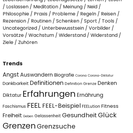
Loslassen
Meditation
Meinung
Neid
Philosophie
Praxis
Probleme
Regeln
Reisen
Rezension
Routinen
Schenken
Sport
Tools
Uncategorized
Unterbewusstsein
Vorbilder
Vorsätze
Wachstum
Widerstand
Widerstand
Ziele
Zuhören
Trends
Angst
Auswandern
Biografie
Corona
Corona-Diktatur
Definitionen
Denken
Dankbarkeit
Definition Grenze
Erfahrungen
Ernährung
Diktatur
FEEL
FEEL-Beispiel
Fitness
Faschismus
FEELution
Glück
Gesundheit
Freiheit
Gelassenheit
Geben
Grenzen
Grenzsuche