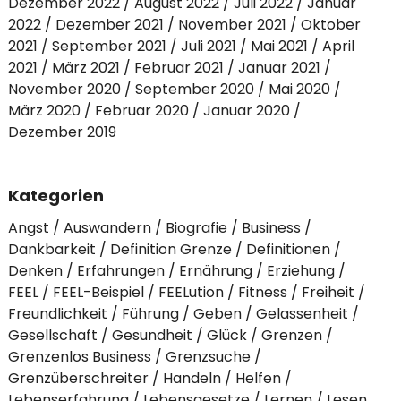
Dezember 2022
August 2022
Juli 2022
Januar
2022
Dezember 2021
November 2021
Oktober
2021
September 2021
Juli 2021
Mai 2021
April
2021
März 2021
Februar 2021
Januar 2021
November 2020
September 2020
Mai 2020
März 2020
Februar 2020
Januar 2020
Dezember 2019
Kategorien
Angst
Auswandern
Biografie
Business
Dankbarkeit
Definition Grenze
Definitionen
Denken
Erfahrungen
Ernährung
Erziehung
FEEL
FEEL-Beispiel
FEELution
Fitness
Freiheit
Freundlichkeit
Führung
Geben
Gelassenheit
Gesellschaft
Gesundheit
Glück
Grenzen
Grenzenlos Business
Grenzsuche
Grenzüberschreiter
Handeln
Helfen
Lebenserfahrung
Lebensgesetze
Lernen
Lesen