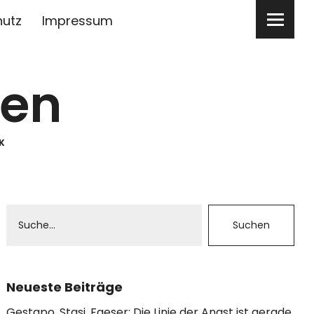
hutz
Impressum
ben
K
Neueste Beiträge
Gestapo, Stasi, Faeser: Die Linie der Angst ist gerade